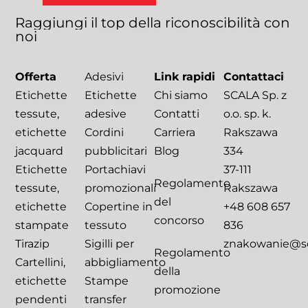
Raggiungi
il
top
della
riconoscibilità
con
noi
Offerta
Adesivi
Link rapidi
Contattaci
Etichette
Etichette
Chi siamo
SCALA Sp. z
tessute,
adesive
Contatti
o.o. sp. k.
etichette
Cordini
Carriera
Rakszawa
jacquard
pubblicitari
Blog
334
Etichette
Portachiavi
37-111
Regolamento
tessute,
promozionali
Rakszawa
del
etichette
Copertine in
+48 608 657
concorso
stampate
tessuto
836
Tirazip
Sigilli per
znakowanie@sca
Regolamento
Cartellini,
abbigliamento
della
etichette
Stampe
promozione
pendenti
transfer