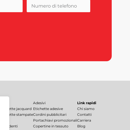
Adesivi
Link rapidi
 etichette jacquard
Etichette adesive
Chi siamo
 etichette stampate
Cordini pubblicitari
Contatti
Portachiavi promozionali
Carriera
te pendenti
Copertine in tessuto
Blog