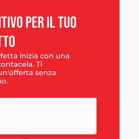
tivo
per
il
tuo
tto
fetta inizia con una
ontacela. Ti
n'offerta senza
o.