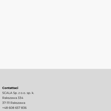
Contattaci
SCALA Sp. z o.o. sp. k.
Rakszawa 334
37-111 Rakszawa
+48 608 657 836