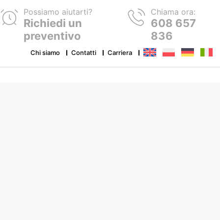
Possiamo aiutarti?
Chiama ora:
Richiedi un
608 657
preventivo
836
Chi siamo
Contatti
Carriera
Adesivi ed etichette adesive
Cartellini
Prodotti subligrafici
Stampe DTF
Elastici