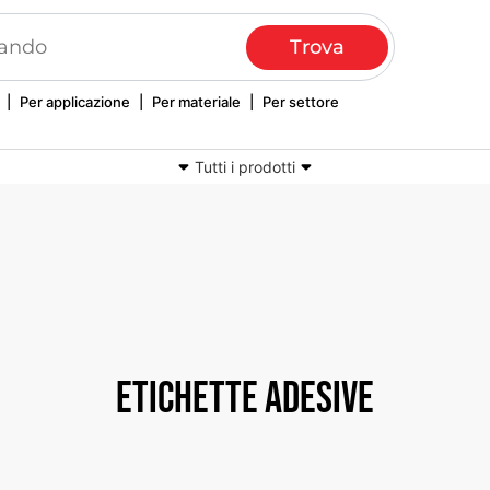
|
Per applicazione
|
Per materiale
|
Per settore
Tutti i prodotti
Nastri tessuti e stampati
Laccetti e portachiavi promozionali
Copertine in tessuto
Ricami computerizzati
Etichette adesive