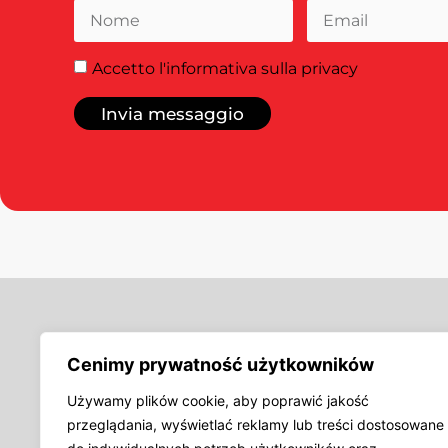
Accetto
l'informativa sulla privacy
Invia messaggio
Offerta
Cenimy prywatność użytkowników
Etichette tessute,
Etichette tessute,
Używamy plików cookie, aby poprawić jakość
Tirazip
przeglądania, wyświetlać reklamy lub treści dostosowane
Raggiungi
il
top
della
Cartellini, etichet
riconoscibilità
con
noi