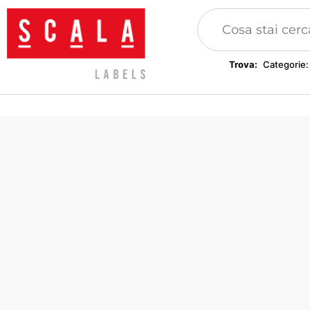
Trova:
Categorie:
Toppe, applicazioni
Etichette, etichette per
abbigliamento
Sigilli per abbigliamento
Braccialetti festival