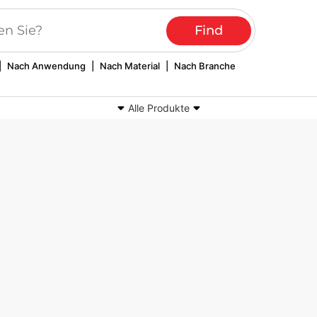
|
Nach Anwendung
|
Nach Material
|
Nach Branche
Alle Produkte
ebte und bedruckte
Schlüsselbänder und
fe
Schlüsselanhänger
til-Leuchten
Computerstickereien