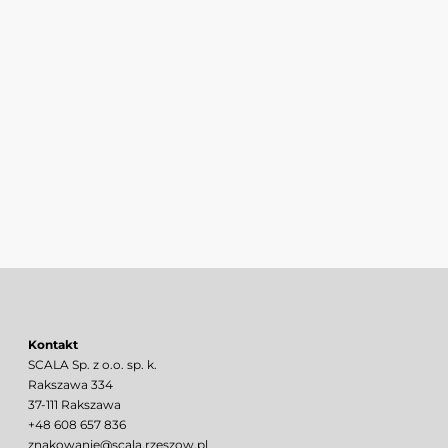
Kontakt
SCALA Sp. z o.o. sp. k.
Rakszawa 334
37-111 Rakszawa
+48 608 657 836
znakowanie@scala.rzeszow.pl