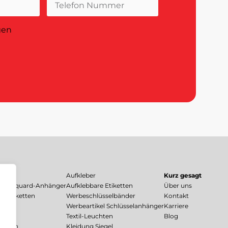
gen
Aufkleber
Kurz gesagt
n, Jacquard-Anhänger
Aufklebbare Etiketten
Über uns
te Etiketten
Werbeschlüsselbänder
Kontakt
Werbeartikel Schlüsselanhänger
Karriere
ger
Textil-Leuchten
Blog
ungen
Kleidung Siegel