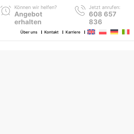
Können wir helfen?
Jetzt anrufen:
Angebot
608 657
erhalten
836
Über uns
Kontakt
Karriere
Aufkleber und Etiketten
Hangtags
Subligraphische Produkte
DTF-Drucke
Gummi