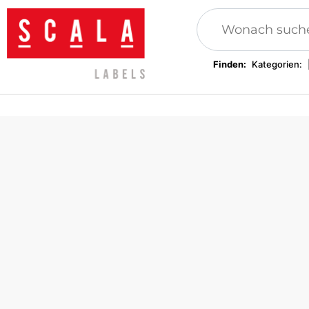
Finden:
Kategorien:
Patches, Anwendungen
Beilagen, Kleidungsetiketten
Gew
Stof
Kleidung Siegel
Festival Armbänder
Tex