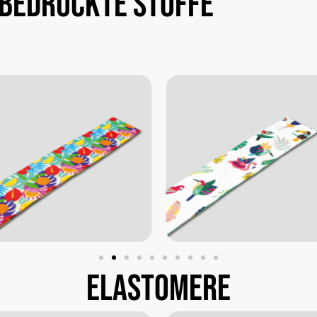
bedruckte
Stoffe
Elastomere