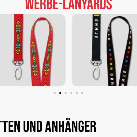
Werbe-Lanyards
tten
und
Anhänger