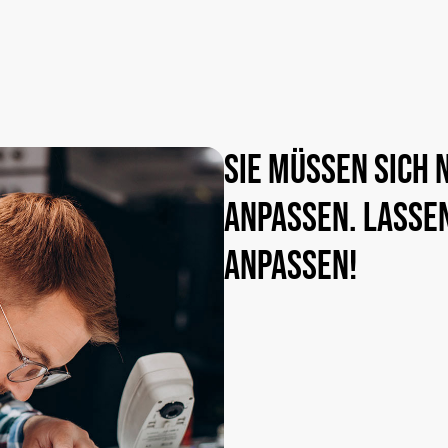
Sie
müssen
sich
anpassen.
Lasse
anpassen!
Lassen Sie uns über I