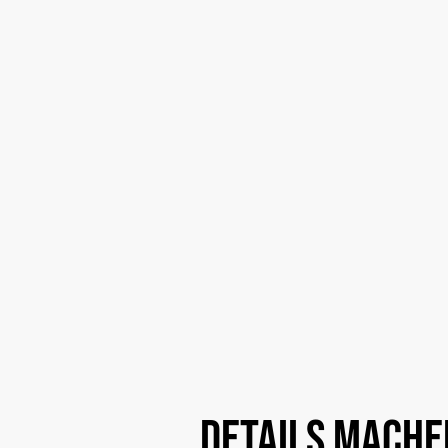
Details
mache