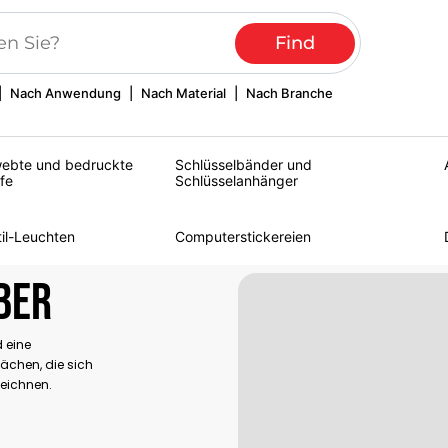
|
Nach Anwendung
|
Nach Material
|
Nach Branche
ebte und bedruckte
Schlüsselbänder und
fe
Schlüsselanhänger
til-Leuchten
Computerstickereien
ber
 eine
ächen, die sich
zeichnen.