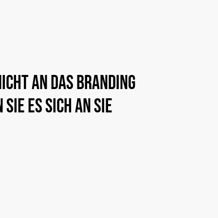
nicht
an
das
Branding
n
Sie
es
sich
an
Sie
hre Idee sprechen