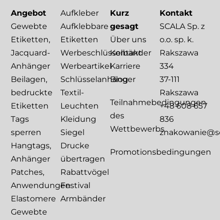
Angebot
Aufkleber
Kurz
Kontakt
Gewebte
Aufklebbare
gesagt
SCALA Sp. z
Etiketten,
Etiketten
Über uns
o.o. sp. k.
Jacquard-
Werbeschlüsselbänder
Kontakt
Rakszawa
Anhänger
Werbeartikel
Karriere
334
Beilagen,
Schlüsselanhänger
Blog
37-111
bedruckte
Textil-
Rakszawa
Teilnahmebedingungen
Etiketten
Leuchten
+48 608 657
des
Tags
Kleidung
836
Wettbewerbs
sperren
Siegel
znakowanie@sca
Hangtags,
Drucke
Promotionsbedingungen
Anhänger
übertragen
Patches,
Rabattvögel
Anwendungen
Festival
Elastomere
Armbänder
Gewebte