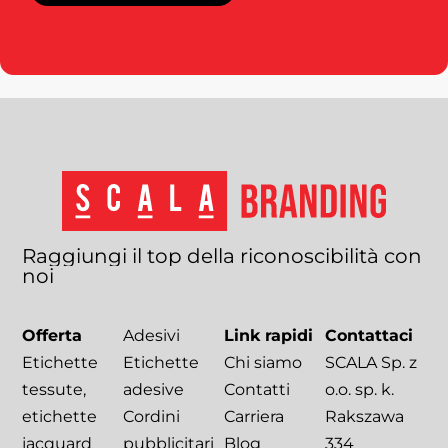
Raggiungi
il
top
della
riconoscibilità
con
noi
Offerta
Adesivi
Link rapidi
Contattaci
Etichette
Etichette
Chi siamo
SCALA Sp. z
tessute,
adesive
Contatti
o.o. sp. k.
etichette
Cordini
Carriera
Rakszawa
jacquard
pubblicitari
Blog
334