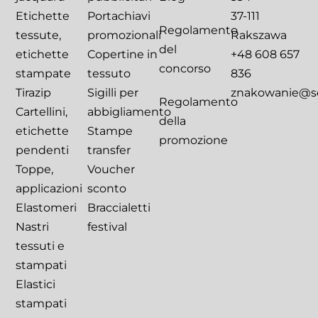
Etichette
Portachiavi
37-111
Regolamento
tessute,
promozionali
Rakszawa
del
etichette
Copertine in
+48 608 657
concorso
stampate
tessuto
836
Tirazip
Sigilli per
znakowanie@sca
Regolamento
Cartellini,
abbigliamento
della
etichette
Stampe
promozione
pendenti
transfer
Toppe,
Voucher
applicazioni
sconto
Elastomeri
Braccialetti
Nastri
festival
tessuti e
stampati
Elastici
stampati