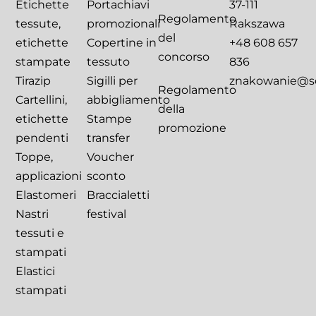
Etichette
Portachiavi
37-111
Regolamento
tessute,
promozionali
Rakszawa
del
etichette
Copertine in
+48 608 657
concorso
stampate
tessuto
836
Tirazip
Sigilli per
znakowanie@sca
Regolamento
Cartellini,
abbigliamento
della
etichette
Stampe
promozione
pendenti
transfer
Toppe,
Voucher
applicazioni
sconto
Elastomeri
Braccialetti
Nastri
festival
tessuti e
stampati
Elastici
stampati