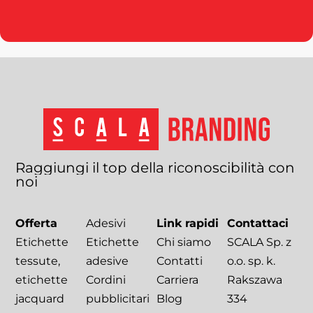
Raggiungi
il
top
della
riconoscibilità
con
noi
Offerta
Adesivi
Link rapidi
Contattaci
Etichette
Etichette
Chi siamo
SCALA Sp. z
tessute,
adesive
Contatti
o.o. sp. k.
etichette
Cordini
Carriera
Rakszawa
jacquard
pubblicitari
Blog
334