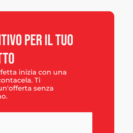
tivo
per
il
tuo
tto
fetta inizia con una
ontacela. Ti
n'offerta senza
o.