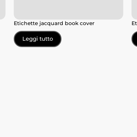
Etichette jacquard book cover
E
Leggi tutto