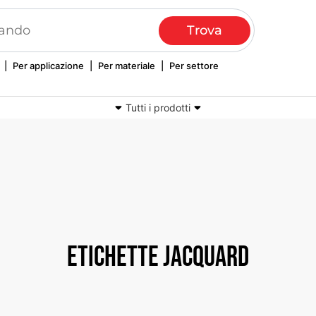
|
Per applicazione
|
Per materiale
|
Per settore
Tutti i prodotti
Nastri tessuti e stampati
Laccetti e portachiavi promozionali
Copertine in tessuto
Ricami computerizzati
Etichette jacquard