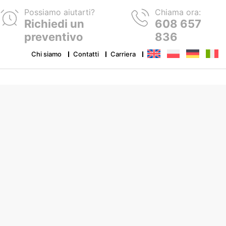
Possiamo aiutarti?
Chiama ora:
Richiedi un
608 657
preventivo
836
Chi siamo
Contatti
Carriera
Adesivi ed etichette adesive
Cartellini
Prodotti subligrafici
Stampe DTF
Elastici