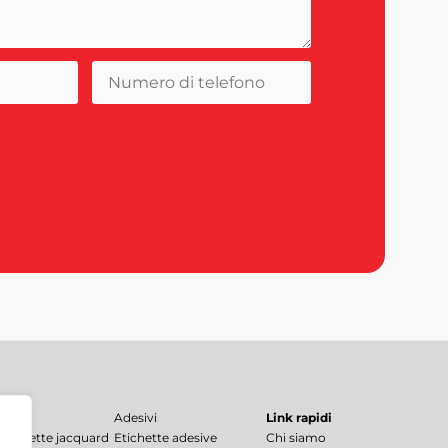
Adesivi
Link rapidi
 etichette jacquard
Etichette adesive
Chi siamo