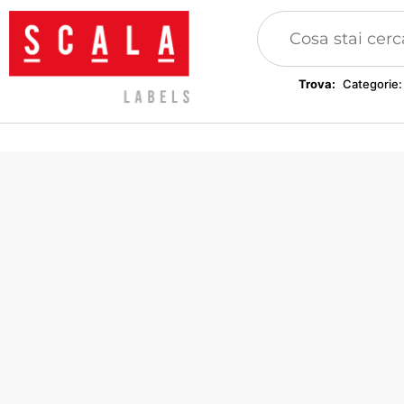
Trova:
Categorie:
Toppe, applicazioni
Etichette, etichette per
abbigliamento
Sigilli per abbigliamento
Braccialetti festival