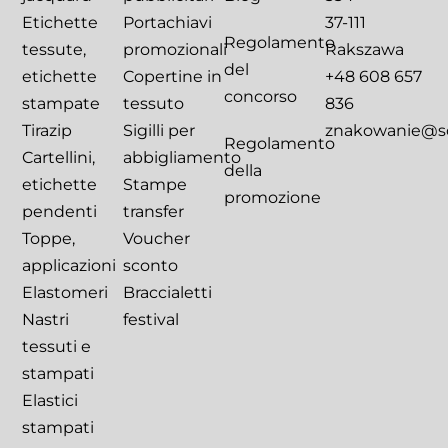
Etichette
Portachiavi
37-111
Regolamento
tessute,
promozionali
Rakszawa
del
etichette
Copertine in
+48 608 657
concorso
stampate
tessuto
836
Tirazip
Sigilli per
znakowanie@sca
Regolamento
Cartellini,
abbigliamento
della
etichette
Stampe
promozione
pendenti
transfer
Toppe,
Voucher
applicazioni
sconto
Elastomeri
Braccialetti
Nastri
festival
tessuti e
stampati
Elastici
stampati