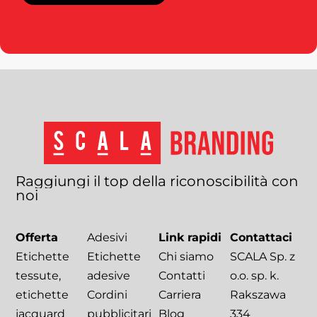
Raggiungi
il
top
della
riconoscibilità
con
noi
Offerta
Adesivi
Link rapidi
Contattaci
Etichette
Etichette
Chi siamo
SCALA Sp. z
tessute,
adesive
Contatti
o.o. sp. k.
etichette
Cordini
Carriera
Rakszawa
jacquard
pubblicitari
Blog
334