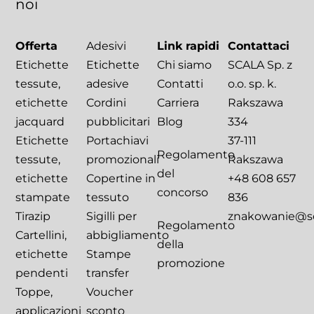
noi
Offerta
Adesivi
Link rapidi
Contattaci
Etichette
Etichette
Chi siamo
SCALA Sp. z
tessute,
adesive
Contatti
o.o. sp. k.
etichette
Cordini
Carriera
Rakszawa
jacquard
pubblicitari
Blog
334
Etichette
Portachiavi
37-111
Regolamento
tessute,
promozionali
Rakszawa
del
etichette
Copertine in
+48 608 657
concorso
stampate
tessuto
836
Tirazip
Sigilli per
znakowanie@sca
Regolamento
Cartellini,
abbigliamento
della
etichette
Stampe
promozione
pendenti
transfer
Toppe,
Voucher
applicazioni
sconto