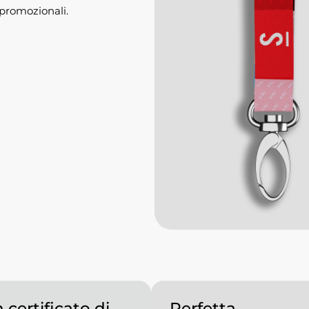
à promozionali.
 certificato di
Perfetta