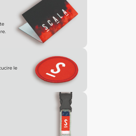
te
re.
ucire le