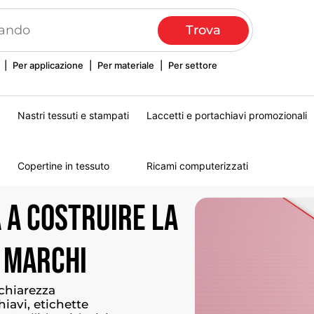
|
Per applicazione
|
Per materiale
|
Per settore
Nastri tessuti e stampati
Laccetti e portachiavi promozionali
Copertine in tessuto
Ricami computerizzati
a
a
costruire
la
marchi
 chiarezza
chiavi, etichette