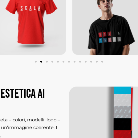
estetica
ai
a – colori, modelli, logo –
re un’immagine coerente. I
,