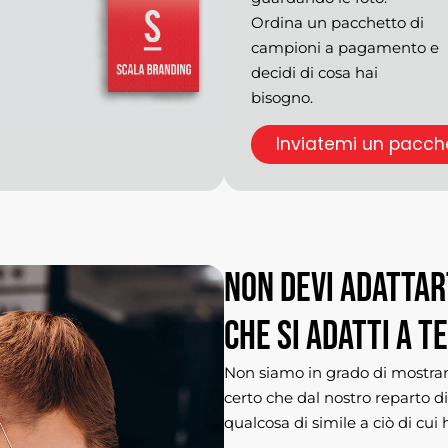
Ordina un pacchetto di
campioni a pagamento e
decidi di cosa hai
bisogno.
Inviatemi un pacch
Non
devi
adattar
che
si
adatti
a
te
Non siamo in grado di mostrare
certo che dal nostro reparto d
qualcosa di simile a ciò di cui 