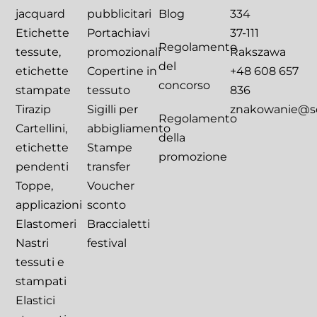
jacquard
pubblicitari
Blog
334
Etichette
Portachiavi
37-111
Regolamento
tessute,
promozionali
Rakszawa
del
etichette
Copertine in
+48 608 657
concorso
stampate
tessuto
836
Tirazip
Sigilli per
znakowanie@sca
Regolamento
Cartellini,
abbigliamento
della
etichette
Stampe
promozione
pendenti
transfer
Toppe,
Voucher
applicazioni
sconto
Elastomeri
Braccialetti
Nastri
festival
tessuti e
stampati
Elastici