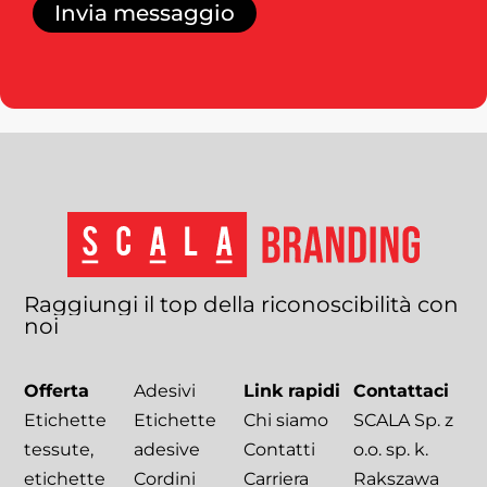
Invia messaggio
Raggiungi
il
top
della
riconoscibilità
con
noi
Offerta
Adesivi
Link rapidi
Contattaci
Etichette
Etichette
Chi siamo
SCALA Sp. z
tessute,
adesive
Contatti
o.o. sp. k.
etichette
Cordini
Carriera
Rakszawa