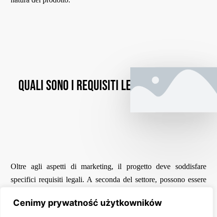
Quali sono i requisiti legali assoluti?
Oltre agli aspetti di marketing, il progetto deve soddisfare
specifici requisiti legali. A seconda del settore, possono essere
informazioni sulla composizione, la data di scadenza, i dati del
Cenimy prywatność użytkowników
produttore o le istruzioni per l’uso.