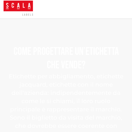
Come
progettare
un’etichetta
che
vende?
Etichette per abbigliamento, etichette
jacquard, etichette con il nome
dell'azienda: indipendentemente da
come le si chiami, il loro ruolo
principale è rappresentare il marchio.
Sono il biglietto da visita del marchio,
che dovrebbe essere coerente con