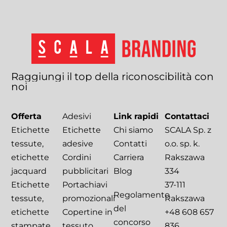
Raggiungi
il
top
della
riconoscibilità
con
noi
Offerta
Adesivi
Link rapidi
Contattaci
Etichette
Etichette
Chi siamo
SCALA Sp. z
tessute,
adesive
Contatti
o.o. sp. k.
etichette
Cordini
Carriera
Rakszawa
jacquard
pubblicitari
Blog
334
Etichette
Portachiavi
37-111
Regolamento
tessute,
promozionali
Rakszawa
del
etichette
Copertine in
+48 608 657
concorso
stampate
tessuto
836