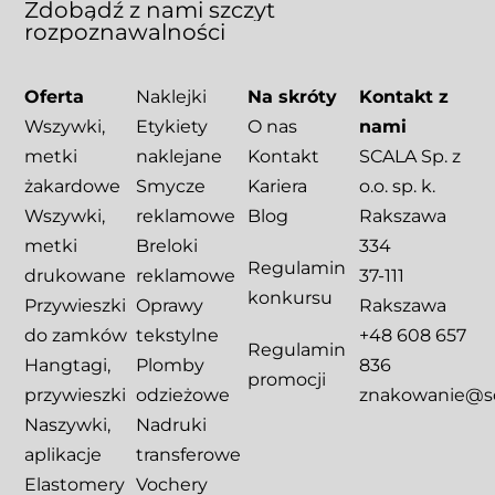
Zdobądź
z
nami
szczyt
rozpoznawalności
Oferta
Naklejki
Na skróty
Kontakt z
Wszywki,
Etykiety
O nas
nami
metki
naklejane
Kontakt
SCALA Sp. z
żakardowe
Smycze
Kariera
o.o. sp. k.
Wszywki,
reklamowe
Blog
Rakszawa
metki
Breloki
334
Regulamin
drukowane
reklamowe
37-111
konkursu
Przywieszki
Oprawy
Rakszawa
do zamków
tekstylne
+48 608 657
Regulamin
Hangtagi,
Plomby
836
promocji
przywieszki
odzieżowe
znakowanie@sca
Naszywki,
Nadruki
aplikacje
transferowe
Elastomery
Vochery