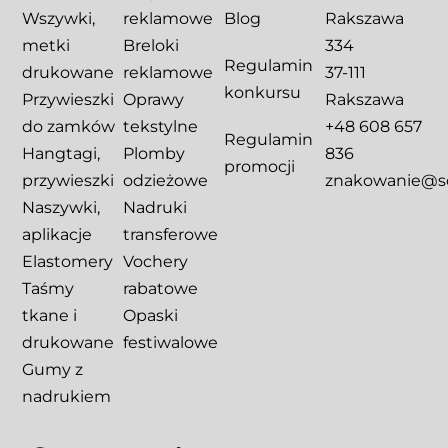
Wszywki,
reklamowe
Blog
Rakszawa
metki
Breloki
334
Regulamin
drukowane
reklamowe
37-111
konkursu
Przywieszki
Oprawy
Rakszawa
do zamków
tekstylne
+48 608 657
Regulamin
Hangtagi,
Plomby
836
promocji
przywieszki
odzieżowe
znakowanie@sca
Naszywki,
Nadruki
aplikacje
transferowe
Elastomery
Vochery
Taśmy
rabatowe
tkane i
Opaski
drukowane
festiwalowe
Gumy z
nadrukiem