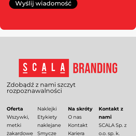
Wyślij wiadomość
Zdobądź
z
nami
szczyt
rozpoznawalności
Oferta
Naklejki
Na skróty
Kontakt z
Wszywki,
Etykiety
O nas
nami
metki
naklejane
Kontakt
SCALA Sp. z
żakardowe
Smycze
Kariera
o.o. sp. k.