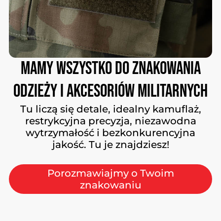
Mamy
wszystko
do
znakowania
odzieży
i
akcesoriów
militarnych
Tu liczą się detale, idealny kamuflaż,
restrykcyjna precyzja, niezawodna
wytrzymałość i bezkonkurencyjna
jakość. Tu je znajdziesz!
Porozmawiajmy o Twoim
znakowaniu