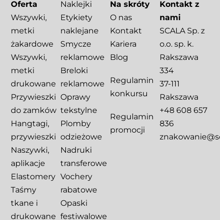
Oferta
Naklejki
Na skróty
Kontakt z
Wszywki,
Etykiety
O nas
nami
metki
naklejane
Kontakt
SCALA Sp. z
żakardowe
Smycze
Kariera
o.o. sp. k.
Wszywki,
reklamowe
Blog
Rakszawa
metki
Breloki
334
Regulamin
drukowane
reklamowe
37-111
konkursu
Przywieszki
Oprawy
Rakszawa
do zamków
tekstylne
+48 608 657
Regulamin
Hangtagi,
Plomby
836
promocji
przywieszki
odzieżowe
znakowanie@sca
Naszywki,
Nadruki
aplikacje
transferowe
Elastomery
Vochery
Taśmy
rabatowe
tkane i
Opaski
drukowane
festiwalowe