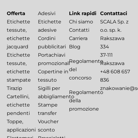
Offerta
Adesivi
Link rapidi
Contattaci
Etichette
Etichette
Chi siamo
SCALA Sp. z
tessute,
adesive
Contatti
o.o. sp. k.
etichette
Cordini
Carriera
Rakszawa
jacquard
pubblicitari
Blog
334
Etichette
Portachiavi
37-111
Regolamento
tessute,
promozionali
Rakszawa
del
etichette
Copertine in
+48 608 657
concorso
stampate
tessuto
836
Tirazip
Sigilli per
znakowanie@sca
Regolamento
Cartellini,
abbigliamento
della
etichette
Stampe
promozione
pendenti
transfer
Toppe,
Voucher
applicazioni
sconto