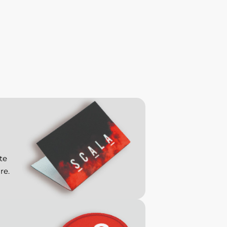
te
re.