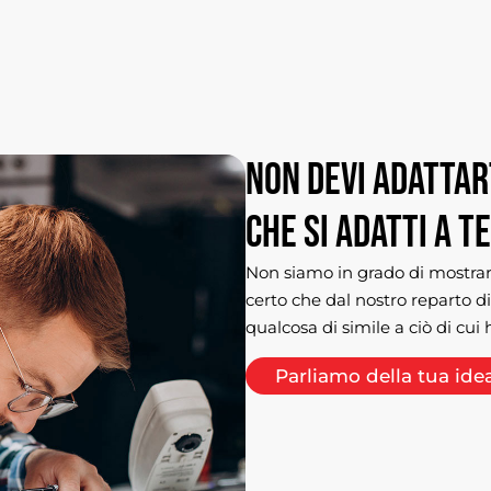
Non
devi
adattar
che
si
adatti
a
te
Non siamo in grado di mostrare
certo che dal nostro reparto d
qualcosa di simile a ciò di cui 
Parliamo della tua ide