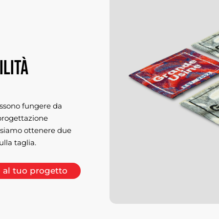
ilità
ossono fungere da
 progettazione
ssiamo ottenere due
lla taglia.
 al tuo progetto