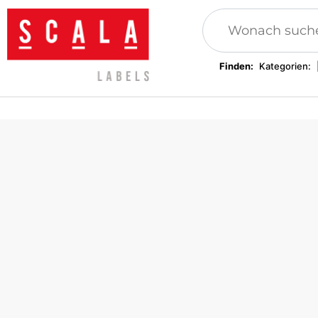
Finden:
Kategorien:
Patches, Anwendungen
Beilagen, Kleidungsetiketten
Gew
Stof
Kleidung Siegel
Festival Armbänder
Tex