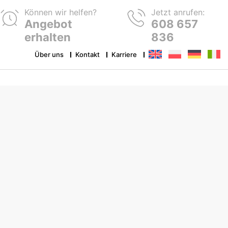
Können wir helfen?
Jetzt anrufen:
Angebot
608 657
erhalten
836
Über uns
Kontakt
Karriere
Aufkleber und Etiketten
Hangtags
Subligraphische Produkte
DTF-Drucke
Gummi