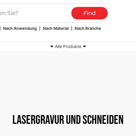
|
Nach Anwendung
|
Nach Material
|
Nach Branche
Alle Produkte
ebte und bedruckte
Schlüsselbänder und
fe
Schlüsselanhänger
til-Leuchten
Computerstickereien
Lasergravur und Schneiden