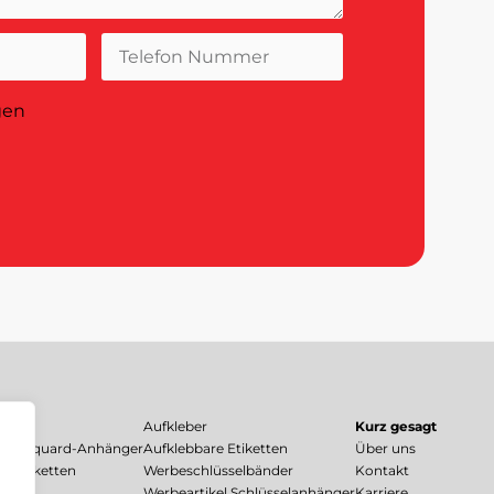
gen
Aufkleber
Kurz gesagt
n, Jacquard-Anhänger
Aufklebbare Etiketten
Über uns
te Etiketten
Werbeschlüsselbänder
Kontakt
Werbeartikel Schlüsselanhänger
Karriere