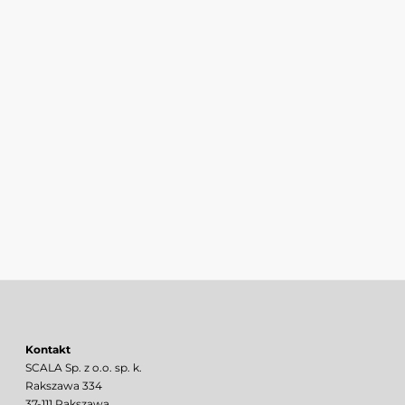
Kontakt
SCALA Sp. z o.o. sp. k.
Rakszawa 334
37-111 Rakszawa