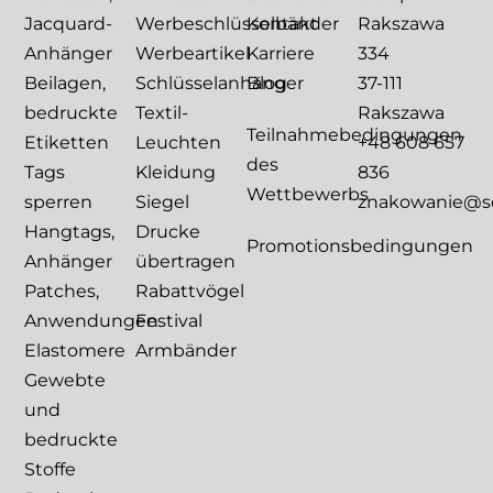
Jacquard-
Werbeschlüsselbänder
Kontakt
Rakszawa
Anhänger
Werbeartikel
Karriere
334
Beilagen,
Schlüsselanhänger
Blog
37-111
bedruckte
Textil-
Rakszawa
Teilnahmebedingungen
Etiketten
Leuchten
+48 608 657
des
Tags
Kleidung
836
Wettbewerbs
sperren
Siegel
znakowanie@sca
Hangtags,
Drucke
Promotionsbedingungen
Anhänger
übertragen
Patches,
Rabattvögel
Anwendungen
Festival
Elastomere
Armbänder
Gewebte
und
bedruckte
Stoffe