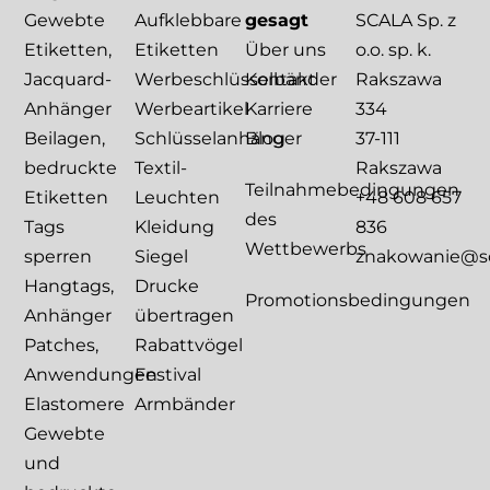
Gewebte
Aufklebbare
gesagt
SCALA Sp. z
Etiketten,
Etiketten
Über uns
o.o. sp. k.
Jacquard-
Werbeschlüsselbänder
Kontakt
Rakszawa
Anhänger
Werbeartikel
Karriere
334
Beilagen,
Schlüsselanhänger
Blog
37-111
bedruckte
Textil-
Rakszawa
Teilnahmebedingungen
Etiketten
Leuchten
+48 608 657
des
Tags
Kleidung
836
Wettbewerbs
sperren
Siegel
znakowanie@sca
Hangtags,
Drucke
Promotionsbedingungen
Anhänger
übertragen
Patches,
Rabattvögel
Anwendungen
Festival
Elastomere
Armbänder
Gewebte
und