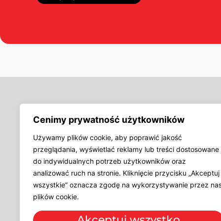
Oferta
Cenimy prywatność użytkowników
Wszywki, metki ż
Wszywki, metki 
Używamy plików cookie, aby poprawić jakość
Przywieszki do 
przeglądania, wyświetlać reklamy lub treści dostosowane
Zdobądź
z
nami
szczyt
Hangtagi, przywie
rozpoznawalności
do indywidualnych potrzeb użytkowników oraz
Naszywki, aplikacj
analizować ruch na stronie. Kliknięcie przycisku „Akceptuj
Elastomery
Taśmy tkane i dr
wszystkie” oznacza zgodę na wykorzystywanie przez na
Gumy z nadrukie
plików cookie.
© 2026 Producent SCALA.
Polityka prywatności
Akceptuj wszystko