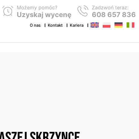
Możemy pomóc?
Zadzwoń teraz:
Uzyskaj wycenę
608 657 836
O nas
Kontakt
Kariera
 i etykiety naklejane
Hangtagi
Produkty subligraficzne
 DTF
Gumy
naszej skrzynce