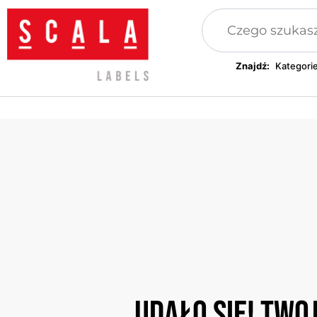
Znajdź:
Kategorie
Naszywki, aplikacje
Wszywki, metki odzieżowe
Taśm
Plomby odzieżowe
Opaski festiwalowe
Opra
Udało się! Two