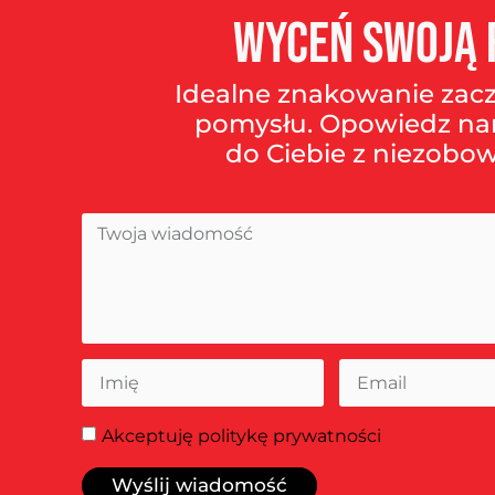
Wyceń
swoją
Idealne znakowanie zac
pomysłu. Opowiedz na
do Ciebie z niezobow
Akceptuję
politykę prywatności
Wyślij wiadomość