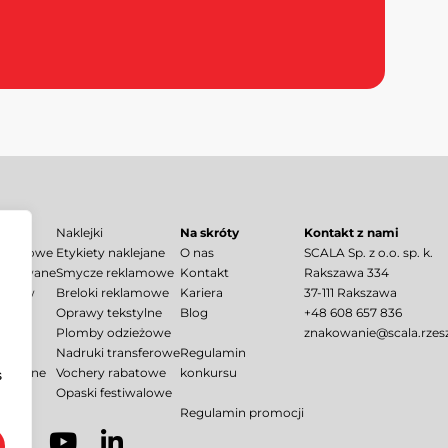
Naklejki
Na skróty
Kontakt z nami
akardowe
Etykiety naklejane
O nas
SCALA Sp. z o.o. sp. k.
drukowane
Smycze reklamowe
Kontakt
Rakszawa 334
zamków
Breloki reklamowe
Kariera
37-111 Rakszawa
szki
Oprawy tekstylne
Blog
+48 608 657 836
e
Plomby odzieżowe
znakowanie@scala.rzes
Nadruki transferowe
Regulamin
ukowane
Vochery rabatowe
konkursu
s
m
Opaski festiwalowe
Regulamin promocji