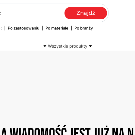
:
|
Po zastosowaniu
|
Po materiale
|
Po branży
Wszystkie produkty
y tkane i drukowane
Smycze i breloki reklamowe
Naklejki
wy tekstylne
Hafty komputerowe
Nadruki
ja wiadomość jest już na 