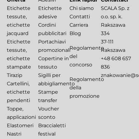
Etichette
Etichette
Chi siamo
SCALA Sp. z
tessute,
adesive
Contatti
o.o. sp. k.
etichette
Cordini
Carriera
Rakszawa
jacquard
pubblicitari
Blog
334
Etichette
Portachiavi
37-111
Regolamento
tessute,
promozionali
Rakszawa
del
etichette
Copertine in
+48 608 657
concorso
stampate
tessuto
836
Tirazip
Sigilli per
znakowanie@sca
Regolamento
Cartellini,
abbigliamento
della
etichette
Stampe
promozione
pendenti
transfer
Toppe,
Voucher
applicazioni
sconto
Elastomeri
Braccialetti
Nastri
festival