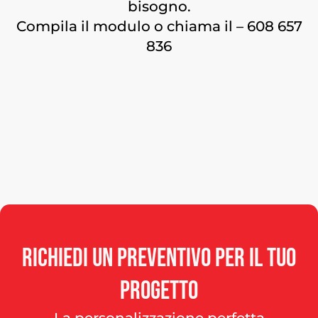
bisogno.
Compila il modulo o chiama il – 608 657
836
Richiedi
un
preventivo
per
il
tuo
progetto
La personalizzazione perfetta