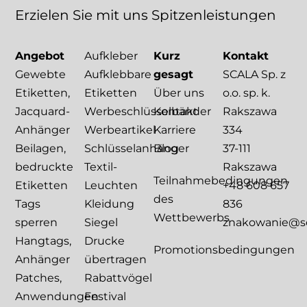
Erzielen
Sie
mit
uns
Spitzenleistungen
Angebot
Aufkleber
Kurz
Kontakt
Gewebte
Aufklebbare
gesagt
SCALA Sp. z
Etiketten,
Etiketten
Über uns
o.o. sp. k.
Jacquard-
Werbeschlüsselbänder
Kontakt
Rakszawa
Anhänger
Werbeartikel
Karriere
334
Beilagen,
Schlüsselanhänger
Blog
37-111
bedruckte
Textil-
Rakszawa
Teilnahmebedingungen
Etiketten
Leuchten
+48 608 657
des
Tags
Kleidung
836
Wettbewerbs
sperren
Siegel
znakowanie@sca
Hangtags,
Drucke
Promotionsbedingungen
Anhänger
übertragen
Patches,
Rabattvögel
Anwendungen
Festival