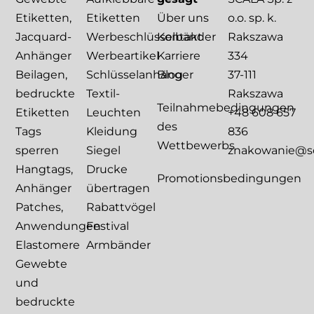
Etiketten,
Etiketten
Über uns
o.o. sp. k.
Jacquard-
Werbeschlüsselbänder
Kontakt
Rakszawa
Anhänger
Werbeartikel
Karriere
334
Beilagen,
Schlüsselanhänger
Blog
37-111
bedruckte
Textil-
Rakszawa
Teilnahmebedingungen
Etiketten
Leuchten
+48 608 657
des
Tags
Kleidung
836
Wettbewerbs
sperren
Siegel
znakowanie@sca
Hangtags,
Drucke
Promotionsbedingungen
Anhänger
übertragen
Patches,
Rabattvögel
Anwendungen
Festival
Elastomere
Armbänder
Gewebte
und
bedruckte