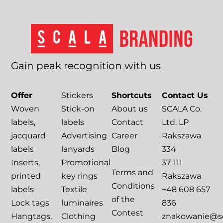
Gain
peak
recognition
with
us
Offer
Stickers
Shortcuts
Contact Us
Woven
Stick-on
About us
SCALA Co.
labels,
labels
Contact
Ltd. LP
jacquard
Advertising
Career
Rakszawa
labels
lanyards
Blog
334
Inserts,
Promotional
37-111
Terms and
printed
key rings
Rakszawa
Conditions
labels
Textile
+48 608 657
of the
Lock tags
luminaires
836
Contest
Hangtags,
Clothing
znakowanie@sca