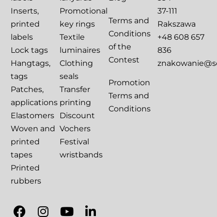
Inserts,
Promotional
37-111
Terms and
printed
key rings
Rakszawa
Conditions
labels
Textile
+48 608 657
of the
Lock tags
luminaires
836
Contest
Hangtags,
Clothing
znakowanie@sca
tags
seals
Promotion
Patches,
Transfer
Terms and
applications
printing
Conditions
Elastomers
Discount
Woven and
Vochers
printed
Festival
tapes
wristbands
Printed
rubbers