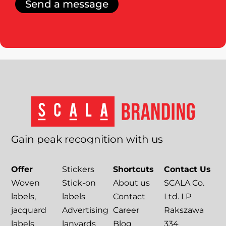
Send a message
Gain
peak
recognition
with
us
Offer
Stickers
Shortcuts
Contact Us
Woven
Stick-on
About us
SCALA Co.
labels,
labels
Contact
Ltd. LP
jacquard
Advertising
Career
Rakszawa
labels
lanyards
Blog
334