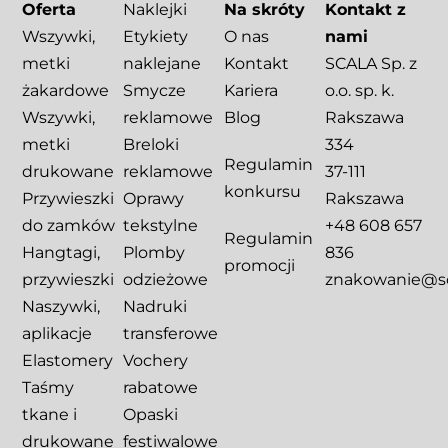
Oferta
Naklejki
Na skróty
Kontakt z
Wszywki,
Etykiety
O nas
nami
metki
naklejane
Kontakt
SCALA Sp. z
żakardowe
Smycze
Kariera
o.o. sp. k.
Wszywki,
reklamowe
Blog
Rakszawa
metki
Breloki
334
Regulamin
drukowane
reklamowe
37-111
konkursu
Przywieszki
Oprawy
Rakszawa
do zamków
tekstylne
+48 608 657
Regulamin
Hangtagi,
Plomby
836
promocji
przywieszki
odzieżowe
znakowanie@sca
Naszywki,
Nadruki
aplikacje
transferowe
Elastomery
Vochery
Taśmy
rabatowe
tkane i
Opaski
drukowane
festiwalowe