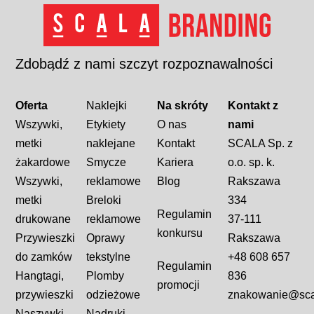
Zdobądź
z
nami
szczyt
rozpoznawalności
Oferta
Naklejki
Na skróty
Kontakt z
Wszywki,
Etykiety
O nas
nami
metki
naklejane
Kontakt
SCALA Sp. z
żakardowe
Smycze
Kariera
o.o. sp. k.
Wszywki,
reklamowe
Blog
Rakszawa
metki
Breloki
334
Regulamin
drukowane
reklamowe
37-111
konkursu
Przywieszki
Oprawy
Rakszawa
do zamków
tekstylne
+48 608 657
Regulamin
Hangtagi,
Plomby
836
promocji
przywieszki
odzieżowe
znakowanie@scal
Naszywki,
Nadruki