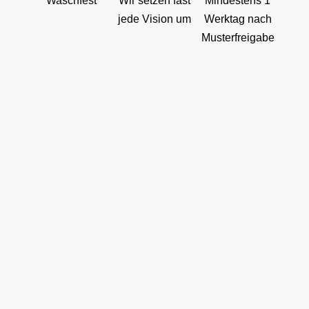
Waschfest
Wir setzen fast
Mindestens 1
jede Vision um
Werktag nach
Musterfreigabe